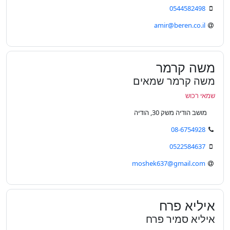
0544582498
amir@beren.co.il
משה קרמר
משה קרמר שמאים
שמאי רכוש
מושב הודיה משק 30, הודיה
08-6754928
0522584637
moshek637@gmail.com
איליא פרח
איליא סמיר פרח