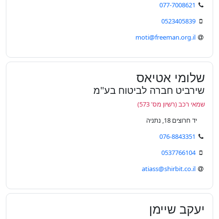
077-7008621
0523405839
moti@freeman.org.il
שלומי אטיאס
שירביט חברה לביטוח בע"מ
שמאי רכב (רשיון מס' 573)
יד חרוצים 18, נתניה
076-8843351
0537766104
atiass@shirbit.co.il
יעקב שיימן