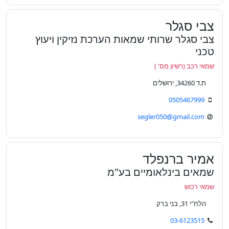
צבי סגלר
צבי סגלר שרותי שמאות הערכת נזיקין ויעוץ
טכני
שמאי רכב (רשיון מס' )
ת.ד 34260, ירושלים
0505467999
segler050@gmail.com
אמיר ברנפלד
שמאים בינלאומיים בע"מ
שמאי רכוש
הלח"י 31, בני ברק
03-6123515