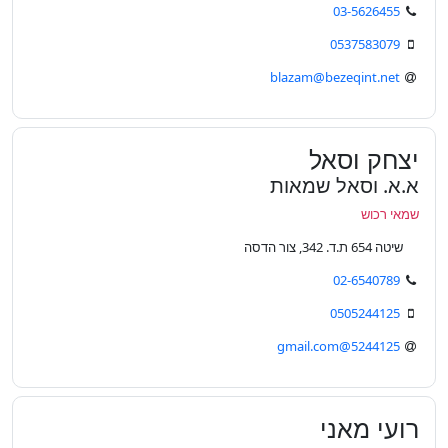
03-5626455
0537583079
blazam@bezeqint.net
יצחק וסאל
א.א. וסאל שמאות
שמאי רכוש
שיטה 654 ת.ד. 342, צור הדסה
02-6540789
0505244125
5244125@gmail.com
רועי מאני