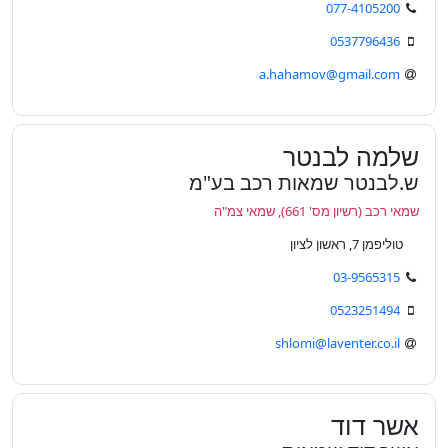
077-4105200
0537796436
a.hahamov@gmail.com
שלמה לבנטר
ש.לבנטר שמאות רכב בע"מ
שמאי רכב (רשיון מס' 661), שמאי צמ"ה
טוליפמן 7, ראשון לציון
03-9565315
0523251494
shlomi@laventer.co.il
אשר דוד