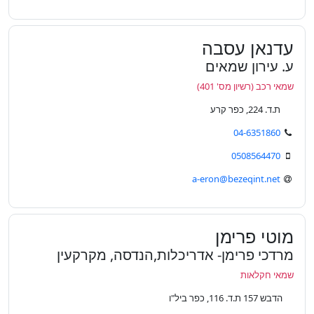
עדנאן עסבה
ע. עירון שמאים
שמאי רכב (רשיון מס' 401)
ת.ד. 224, כפר קרע
04-6351860
0508564470
a-eron@bezeqint.net
מוטי פרימן
מרדכי פרימן- אדריכלות,הנדסה, מקרקעין
שמאי חקלאות
הדבש 157 ת.ד. 116, כפר ביל"ו