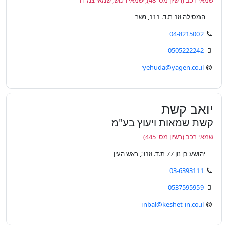
שמאי רכב (רשיון מס' 48), שמאי רכוש, שמאי צמ"ה
המסילה 18 ת.ד. 111, נשר
04-8215002
0505222242
yehuda@yagen.co.il
יואב קשת
קשת שמאות ויעוץ בע"מ
שמאי רכב (רשיון מס' 445)
יהושע בן נון 77 ת.ד. 318, ראש העין
03-6393111
0537595959
inbal@keshet-in.co.il