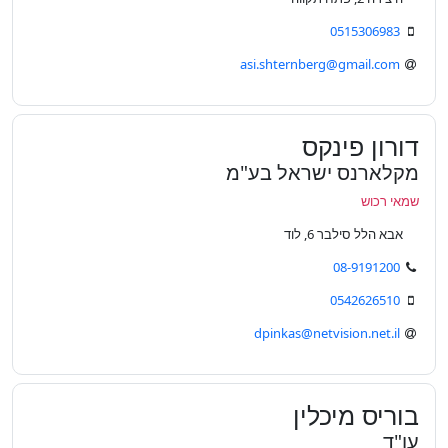
0515306983
asi.shternberg@gmail.com
דורון פינקס
מקלארנס ישראל בע"מ
שמאי רכוש
אבא הלל סילבר 6, לוד
08-9191200
0542626510
dpinkas@netvision.net.il
בוריס מיכלין
עו"ד