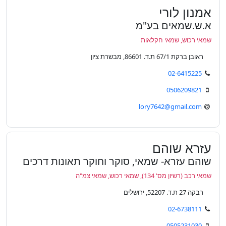
אמנון לורי
א.ש.שמאים בע"מ
שמאי רכוש, שמאי חקלאות
ראובן ברקת 67/1 ת.ד. 86601, מבשרת ציון
02-6415225
0506209821
lory7642@gmail.com
עזרא שוהם
שוהם עזרא- שמאי, סוקר וחוקר תאונות דרכים
שמאי רכב (רשיון מס' 134), שמאי רכוש, שמאי צמ"ה
רבקה 27 ת.ד. 52207, ירושלים
02-6738111
0505231030