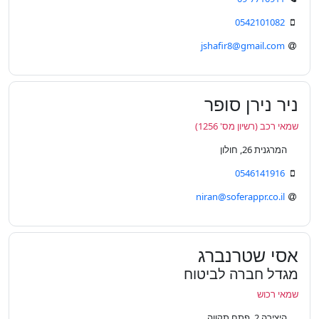
0542101082
jshafir8@gmail.com
ניר נירן סופר
שמאי רכב (רשיון מס' 1256)
המרגנית 26, חולון
0546141916
niran@soferappr.co.il
אסי שטרנברג
מגדל חברה לביטוח
שמאי רכוש
היצירה 2, פתח תקווה