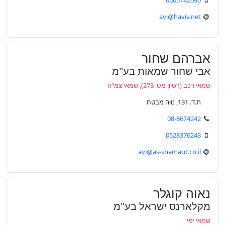
0505742090
avi@haviv.net
אברהם שחור
אבי שחור שמאות בע"מ
שמאי רכב (רשיון מס' 273), שמאי צמ"ה
ת.ד. 131, נווה מבטח
08-8674242
0528376243
avi@as-shamaut.co.il
נאוה קוגלר
מקלארנס ישראל בע"מ
שמאי ימי