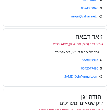
09-7744623
0524359990
mrgn@zahav.net.il
זיאד דבאח
שמאי רכב (רשיון מס' 854), שמאי רכוש
נסה אלשייך ת.ד. 801, דיר אל-אסד
04-9889324
0542077436
SAMD10sh@gmail.com
יהודה יגן
י.יגן שמאים ומעריכים