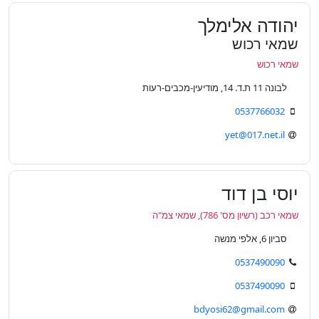
יהודה אלימלך
שמאי רכוש
שמאי רכוש
לבונה 11 ת.ד. 14, מודיעין-מכבים-רעות
0537766032
yet@017.net.il
יוסי בן דוד
שמאי רכב (רשיון מס' 786), שמאי צמ"ה
סביון 6, אלפי מנשה
0537490090
0537490090
bdyosi62@gmail.com