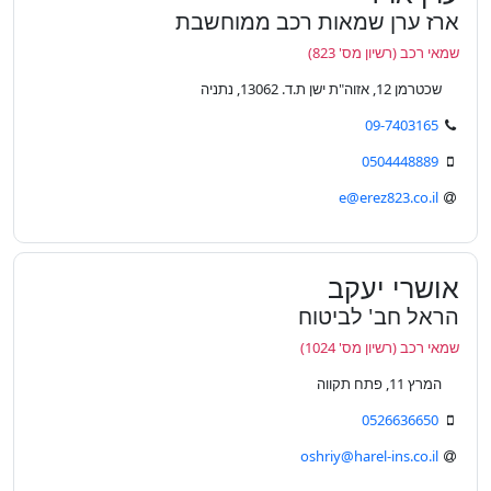
ארז ערן שמאות רכב ממוחשבת
שמאי רכב (רשיון מס' 823)
שכטרמן 12, אזוה"ת ישן ת.ד. 13062, נתניה
09-7403165
0504448889
e@erez823.co.il
אושרי יעקב
הראל חב' לביטוח
שמאי רכב (רשיון מס' 1024)
המרץ 11, פתח תקווה
0526636650
oshriy@harel-ins.co.il