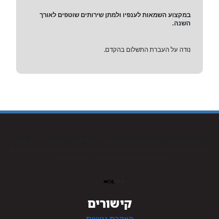
במקצוע השמאות לענפיו ולמתן שירותים שוטפים לאורך
השנה.
נודה על העברת התשלום בהקדם.
איגוד השמאים בישראל הוא איגוד מקצועי ישראלי. האיגוד הוא הוותיק והגדול ביותר בישראל.
שמאי האיגוד עוסקים בהערכות רכוש שאינו מקרקעין כגון מוניטין), כלי רכב, רכוש (שנקרא
בעבר אלמנטרי), החקלאות, צמ”ה ושמאות הימית.
קישורים