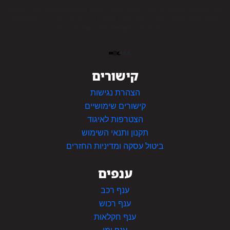
איגוד השמאים בישראל הוא איגוד מקצועי ישראלי. האיגוד הוא הוותיק והגדול ביותר בישראל.
שמאי האיגוד עוסקים בהערכות רכוש שאינו מקרקעין כגון מוניטין), כלי רכב, רכוש (שנקרא
בעבר אלמנטרי), החקלאות, צמ”ה ושמאות הימית.
קישורים
הצהרת נגישות
קישורים שימושיים
הצטרפות לאיגוד
תקנון ותנאי השימוש
ביטול עסקה ומדיניות החזרים
ענפים
ענף רכב
ענף רכוש
ענף חקלאות