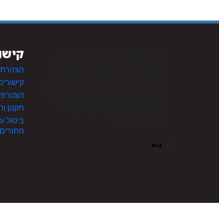
קישו
איגוד השמאים בישראל הוא איגוד
מקצועי ישראלי. האיגוד הוא הוותיק
הצהרת נ
והגדול ביותר בישראל. שמאי האיגוד
קישורים
עוסקים בהערכות רכוש שאינו מקרקעין
הצטרפות
כגון מוניטין), כלי רכב, רכוש (שנקרא
תקנון ו
בעבר אלמנטרי), החקלאות, צמ”ה
ושמאות הימית.
ביטול ע
החזרים