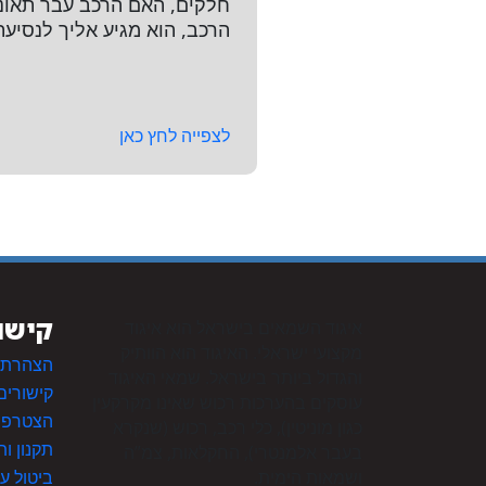
הרכב, הוא מגיע אליך לנסיעת
לצפייה לחץ כאן
קישו
איגוד השמאים בישראל הוא איגוד
מקצועי ישראלי. האיגוד הוא הוותיק
הצהרת נ
והגדול ביותר בישראל. שמאי האיגוד
קישורים
עוסקים בהערכות רכוש שאינו מקרקעין
הצטרפות
כגון מוניטין), כלי רכב, רכוש (שנקרא
תקנון ו
בעבר אלמנטרי), החקלאות, צמ”ה
ושמאות הימית.
ביטול ע