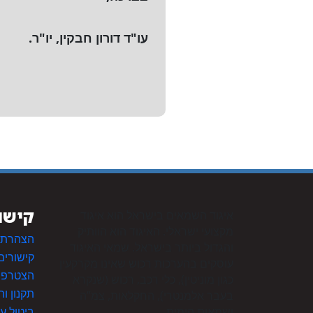
עו"ד דורון חבקין, יו"ר.
קישו
איגוד השמאים בישראל הוא איגוד
מקצועי ישראלי. האיגוד הוא הוותיק
הצהרת נ
והגדול ביותר בישראל. שמאי האיגוד
קישורים
עוסקים בהערכות רכוש שאינו מקרקעין
הצטרפות
כגון מוניטין), כלי רכב, רכוש (שנקרא
תקנון ו
בעבר אלמנטרי), החקלאות, צמ”ה
ושמאות הימית.
ביטול ע