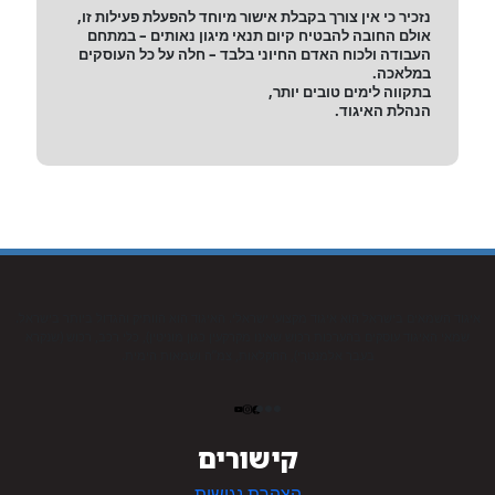
נזכיר כי אין צורך בקבלת אישור מיוחד להפעלת פעילות זו,
אולם החובה להבטיח קיום תנאי מיגון נאותים – במתחם
העבודה ולכוח האדם החיוני בלבד – חלה על כל העוסקים
במלאכה.
ב
תקווה לימים טובים יותר,
הנהלת האיגוד.
איגוד השמאים בישראל הוא איגוד מקצועי ישראלי. האיגוד הוא הוותיק והגדול ביותר בישראל.
שמאי האיגוד עוסקים בהערכות רכוש שאינו מקרקעין כגון מוניטין), כלי רכב, רכוש (שנקרא
בעבר אלמנטרי), החקלאות, צמ”ה ושמאות הימית.
קישורים
הצהרת נגישות