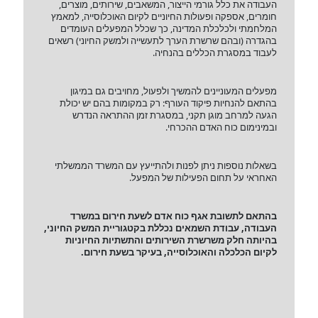
העבודה את כלל גורמי הייצור, המשאבים, שירותים, מוצרים,
חומרים, אספקה ופעולות החיוניים לקיום האוכלוסייה, למאמץ
המלחמתי ולכלכלת המדינה, כך שכלל המפעלים העומדים
בהגדרה (ובהם שרשרת הערך לתעשייה ולמשק החיוני) רשאים
לעבוד במסגרת הכללים בהנחיה.
מפעלים המעוניינים להמשיך ולפעול, מחויבים גם במיגון
בהתאם להנחיות פיקוד העורף: רק במקומות בהם יש יכולת
הגעה למרחב מוגן תקני, במסגרת זמן ההתראה הנדרש
ובמינימום כוח האדם ההכרחי.
בשאלות נוספות ניתן לפנות ולהתייעץ עם המשרד הממשלתי
האחראי על תחום הפעילות של המפעל.
בהתאם לתשובת אגף כוח אדם לשעת חירום במשרד
העבודה, עבודת השמאים נכללת בקטגוריית המשק החיוני,
בהיותה חלק משרשרת השירותים והתשתיות החיוניות
לקיום הכלכלה והאוכלוסייה, בעיקר בשעת חירום.