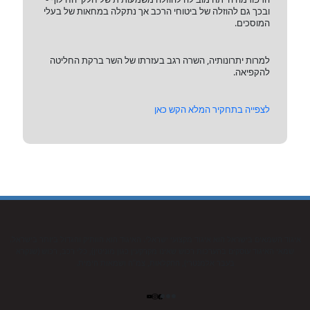
ובכך גם להוזלה של ביטוחי הרכב אך נתקלה במחאות של בעלי
המוסכים.
למרות יתרונותיה, השרה רגב בעזרתו של השר ברקת החליטה
להקפיאה.
לצפייה בתחקיר המלא הקש כאן
איגוד השמאים בישראל הוא איגוד מקצועי ישראלי. האיגוד הוא הוותיק והגדול ביותר בישראל.
שמאי האיגוד עוסקים בהערכות רכוש שאינו מקרקעין כגון מוניטין), כלי רכב, רכוש (שנקרא
בעבר אלמנטרי), החקלאות, צמ”ה ושמאות הימית.