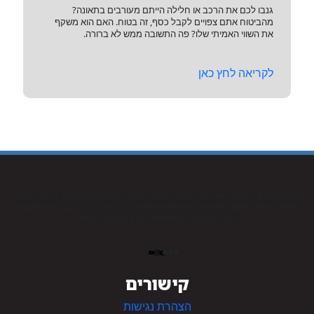
גנבו לכם את הרכב או חלילה הייתם מעורבים בתאונה?
מהביטוח אתם צפויים לקבל כסף, זה בטוח. האם הוא משקף
את השווי האמיתי שלו? פה התשובה ממש לא ברורה.
לקריאה לחץ כאן
איגוד השמאים בישראל הוא איגוד מקצועי ישראלי. האיגוד הוא הוותיק והגדול ביותר בישראל.
שמאי האיגוד עוסקים בהערכות רכוש שאינו מקרקעין כגון מוניטין), כלי רכב, רכוש (שנקרא
בעבר אלמנטרי), החקלאות, צמ”ה ושמאות הימית.
קישורים
הצהרת נגישות