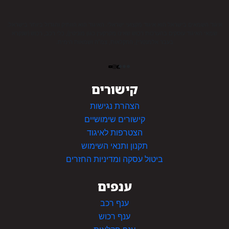
איגוד השמאים בישראל הוא איגוד מקצועי ישראלי. האיגוד הוא הוותיק והגדול ביותר בישראל.
שמאי האיגוד עוסקים בהערכות רכוש שאינו מקרקעין כגון מוניטין), כלי רכב, רכוש (שנקרא
בעבר אלמנטרי), החקלאות, צמ”ה ושמאות הימית.
קישורים
הצהרת נגישות
קישורים שימושיים
הצטרפות לאיגוד
תקנון ותנאי השימוש
ביטול עסקה ומדיניות החזרים
ענפים
ענף רכב
ענף רכוש