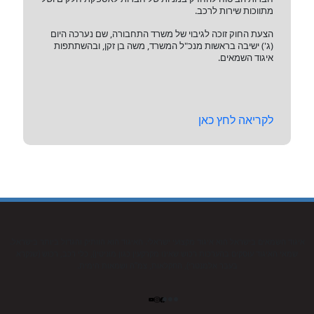
מתווכות שירות לרכב.
הצעת החוק זוכה לגיבוי של משרד התחבורה, שם נערכה היום
(ג') ישיבה בראשות מנכ"ל המשרד, משה בן זקן, ובהשתתפות
איגוד השמאים.
לקריאה לחץ כאן
איגוד השמאים בישראל הוא איגוד מקצועי ישראלי. האיגוד הוא הוותיק והגדול ביותר בישראל.
שמאי האיגוד עוסקים בהערכות רכוש שאינו מקרקעין כגון מוניטין), כלי רכב, רכוש (שנקרא
בעבר אלמנטרי), החקלאות, צמ”ה ושמאות הימית.