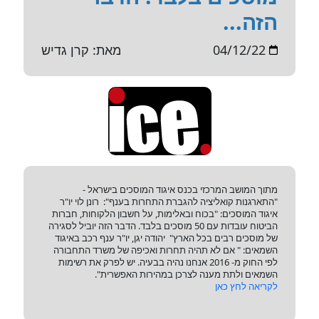
הזה...
04/12/22
מאת: קרן גדיש
מתוך המושב המרכזי בכנס איגוד המוסכים בישראל -
"התארגנות קואליציה להגברת התחרות בענף": רונן לוי יו"ר
איגוד המוסכים: "בכוח ובאלימות, על חשבון הלקוחות, חברות
הביטוח עובדות עם 50 מוסכים בלבד. הדבר הזה יוביל לסגירה
של מוסכים רבים בכל הארץ" יהודה יגן, יו"ר ענף רכב באיגוד
השמאים: " אם לא תהיה תחרות ואכיפה של משרד התחבורה
לפי החוק מ- 2016 אנחנו נהיה בבעיה. יש לפרק את רשימות
השמאים ולתת מענה לצרכן במהירות האפשרית".
לקריאה לחץ כאן