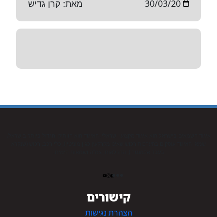
30/03/20
מאת: קרן גדיש
איגוד השמאים בישראל הוא איגוד מקצועי ישראלי. האיגוד הוא הוותיק והגדול ביותר בישראל.
שמאי האיגוד עוסקים בהערכות רכוש שאינו מקרקעין כגון מוניטין), כלי רכב, רכוש (שנקרא
בעבר אלמנטרי), החקלאות, צמ”ה ושמאות הימית.
קישורים
הצהרת נגישות