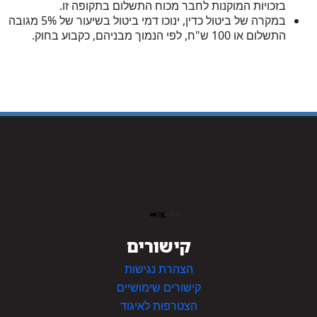
בזכויות המוקנות לחבר מכוח התשלום בתקופה זו.
במקרה של ביטול כדין, ינוכו דמי ביטול בשיעור של 5% מגובה
התשלום או 100 ש"ח, לפי הנמוך מבניהם, כקבוע בחוק.
איגוד השמאים בישראל הוא איגוד מקצועי ישראלי. האיגוד הוא הוותיק והגדול ביותר בישראל.
שמאי האיגוד עוסקים בהערכות רכוש שאינו מקרקעין כגון מוניטין), כלי רכב, רכוש (שנקרא
בעבר אלמנטרי), החקלאות, צמ”ה ושמאות הימית.
קישורים
הצהרת נגישות
קישורים שימושיים
הצטרפות לאיגוד