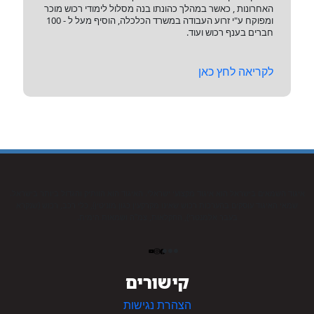
האחרונות , כאשר במהלך כהונתו בנה מסלול לימודי רכוש מוכר
ומפוקח ע"י זרוע העבודה במשרד הכלכלה, הוסיף מעל ל - 100
חברים בענף רכוש ועוד.
לקריאה לחץ כאן
איגוד השמאים בישראל הוא איגוד מקצועי ישראלי. האיגוד הוא הוותיק והגדול ביותר בישראל.
שמאי האיגוד עוסקים בהערכות רכוש שאינו מקרקעין כגון מוניטין), כלי רכב, רכוש (שנקרא
בעבר אלמנטרי), החקלאות, צמ”ה ושמאות הימית.
קישורים
הצהרת נגישות