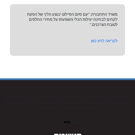
משרד התחבורה: "עם סיום הפיילוט יבוצע הליך של הפקת
לקחים לבחינת יעילות הכלי והשפעתו על מחירי החלפים
לטובת הצרכנים."
לקריאה לחץ כאן
איגוד השמאים בישראל הוא איגוד מקצועי ישראלי. האיגוד הוא הוותיק והגדול ביותר בישראל.
שמאי האיגוד עוסקים בהערכות רכוש שאינו מקרקעין כגון מוניטין), כלי רכב, רכוש (שנקרא
בעבר אלמנטרי), החקלאות, צמ”ה ושמאות הימית.