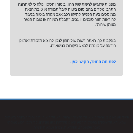
מפניות שהגיעו לרשות שוק ההון, ביטוח וחסכון עולה כי לאחרונה
התרבו מקרים בהם סוכן ביטוח קיבל תמורה או טובת הנאה
ממוסכים בעת הפנייה לתיקון רכב אגב מקרה ביטוח בניגוד
להוראות חוזר סוכנים ויועצים: "קבלת תמורה או טובות הנאה
מנותן שירות".
בעקבות כך, ראתה רשות שוק ההון לנכון להוציא תזכורת זאת וכן
הודעה על כוונתה לבצע ביקורות בנושא זה.
לפתיחת החוזר, הקישו כאן.
איגוד השמאים בישראל הוא איגוד מקצועי ישראלי. האיגוד הוא הוותיק והגדול ביותר בישראל.
שמאי האיגוד עוסקים בהערכות רכוש שאינו מקרקעין כגון מוניטין), כלי רכב, רכוש (שנקרא
בעבר אלמנטרי), החקלאות, צמ”ה ושמאות הימית.