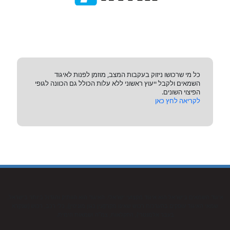
כל מי שרכושו ניזוק בעקבות המצב, מוזמן לפנות לאיגוד
השמאים ולקבל ייעוץ ראשוני ללא עלות הכולל גם הכוונה לגופי
הפיצוי השונים.
לקריאה לחץ כאן
איגוד השמאים בישראל הוא איגוד מקצועי ישראלי. האיגוד הוא הוותיק והגדול ביותר בישראל.
שמאי האיגוד עוסקים בהערכות רכוש שאינו מקרקעין כגון מוניטין), כלי רכב, רכוש (שנקרא
בעבר אלמנטרי), החקלאות, צמ”ה ושמאות הימית.