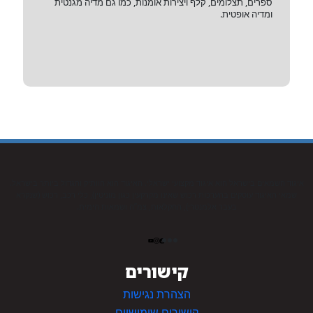
ספרים, תצלומים, קלף ויצירות אומנות, כמו גם מדיה מגנטית
ומדיה אופטית.
איגוד השמאים בישראל הוא איגוד מקצועי ישראלי. האיגוד הוא הוותיק והגדול ביותר בישראל.
שמאי האיגוד עוסקים בהערכות רכוש שאינו מקרקעין כגון מוניטין), כלי רכב, רכוש (שנקרא
בעבר אלמנטרי), החקלאות, צמ”ה ושמאות הימית.
קישורים
הצהרת נגישות
קישורים שימושיים