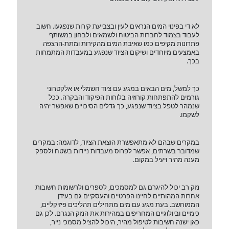
לא די בפינוי המים הנראים לעין ובצביעת קירות שנפגעו. חשוב
לעבוד בצמוד לחברות הביטוח ולשמאים ולבחון במשותף
פתרונות מקיפים כמו שאיבת המים מהקירות ומתת-הרצפה
באמצעים מיוחדים ושיקום הציוד שנפגע במעבדות המתמחות
בכך.
כך למשל, מים הבאים במגע עם ציוד חשמלי או אלקטרוני
גורמים להתפתחות קורוזיה בלוחות הפיקוד והבקרה. ככל
שנמהר לטפל בציוד שנפגע, כך גדלים הסיכויים שאפשר יהיה
לשקמו.
במקרים שבהם לא מתאפשרת הוצאת הציוד, לדוגמה: במקרים
שמדובר בשרתים, אפשר לפרוס מעבדות ניידות בשטח ולספק
מענה מהיר ויעיל במקום.
נזק רב יכול להיגרם גם למסמכים, לספרים ולרשומות חשובות
אחרות המהותיים לחיינו הפרטיים והעסקיים גם בעידן
הממוחשב. בעת מגע עם מים מתחילים תהליכים פיזיקליים,
כימיים וביולוגיים המחריפים במהירות את הנזק הנגרם. לכן גם
כאן ישנה חשיבות לטיפול מהיר, היכול להציל מסמכי נייר,